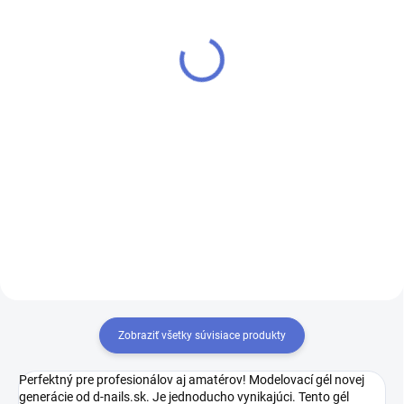
Vintage Pink - Sensation
Pink Extenstion -
FiberGlass Modelovací
Sensation FiberGlass
UV/LED gél
Modelovací UV/LED gél
€6,90
€6,90
od
od
Detail
Detail
Sensation FiberGlass - Vintage
Krycí/kamuflážny gél tmavo
Pink - Naše najobľúbenejšie
ružovej farby, perfektný pre
kamuflážne gély, ku ktorým sme
tmavšie typy pleti. Vďaka
pridali opať nové odtiene. Vďaka
zloženiu častíc zo sklenených
zloženiu častíc zo sklenených
vlákien je gél vysoko odolný a
vlákien je gél vysoko...
ľahko sa nanáša.
Zobraziť všetky súvisiace produkty
Perfektný pre profesionálov aj amatérov! Modelovací gél novej
generácie od d-nails.sk. Je jednoducho vynikajúci. Tento gél