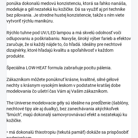
ponúka dokonalú medovú konzistenciu, ktorá sa ľahko nanáša,
modeluje a gél nezateká ku kožičke. Dá sa využiť aj pri technike
bez pilovania. Je stredne hustej konzistencie, takže s ním viete
vytvoriť rýchlu manikúru.
Rýchlo tuhne pod UV/LED lampou a má skvelú odolnosť voči
odlupovaniu a poškriabaniu. Navyše, široký výber farieb a efektov
zaručuje, že si každý nájde to, čo hľadá. Ideálny pre nechtové
dizajnérky, ktoré hľadajú kvalitu a spoľahlivosť v každom
produkte.
Špeciálna LOW-HEAT formula zabraňuje pocitu pálenia.
Zákazníkom môžete ponúknuť krásne, kvalitné, silné gélové
nechty s krásnym vysokým leskom v podstatne kratšej dobe
modelovania čo ušetrí čas Vám aj Vašim zákazníkom.
The Universe modelovacie gély sú ideálne na predĺženie (šablóny,
nechtové tipy ale aj dualky), bez zanechávania akýchkoľvek
"šmúch", majú dokonalý samovyrovnávací efekt a nezatekajú ku
kožičke.
• má dokonalú thixotropiu (tekutá pamäť) dokáže sa prispôsobiť
podmienkam.