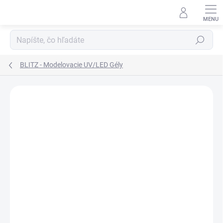
Prejsť
na
obsah
Hľadať
BLITZ - Modelovacie UV/LED Gély
ZNAČKA:
D-NAILS