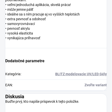
• veľmi jednoduchá aplikácia, skvelá práca!
• môže jemne páliť
• ideálne sa s ním pracuje aj vo vyšších teplotách
• extra pevnosť a odolnosť
• samovyrovnávací
• pevnosť akrylu
• vysoká elasticita
• vynikajúca priľnavosť
Dodatočné parametre
Kategória
:
BLITZ modelovacie UV/LED Gély
EAN
:
Zvoľte variant
Diskusia
Buďte prvý, kto napíše príspevok k tejto položke.