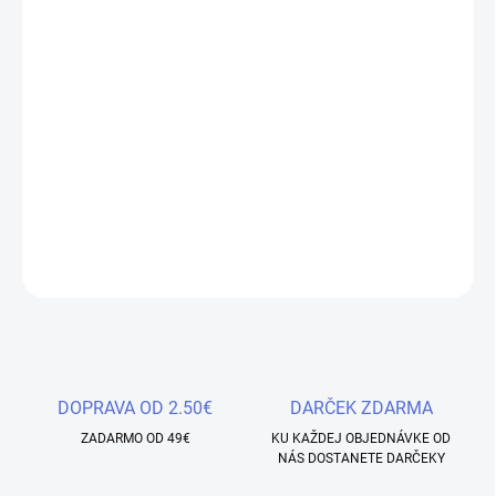
−
+
Pridať do košíka
Modelovací UV/LED gél s jemným trblietavým efektom, ktorý
krásne rozjasní vaše nechty. Má vysoké krytie, takže je ideálny na
predĺženie nechtového lôžka – výsledok bude vyzerať maximálne
prirodzene a elegantne.
DETAILNÉ INFORMÁCIE
OPÝTAŤ SA
STRÁŽIŤ
Uložiť
DOPRAVA OD 2.50€
DARČEK ZDARMA
ZADARMO OD 49€
KU KAŽDEJ OBJEDNÁVKE OD
NÁS DOSTANETE DARČEKY