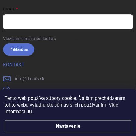
EMAIL
Vložením e-mailu súhlasíte s
podmienkami ochrany osobných údajov
Prihlásiť sa
KONTAKT
info
@
d-nails.sk
+421905557631
Tento web používa súbory cookie. Ďalším prechádzaním
https://www.facebook.com/dnails.sk/
tohto webu vyjadrujete súhlas s ich používaním. Viac
informácií
tu
.
dnails.sk/
Nastavenie