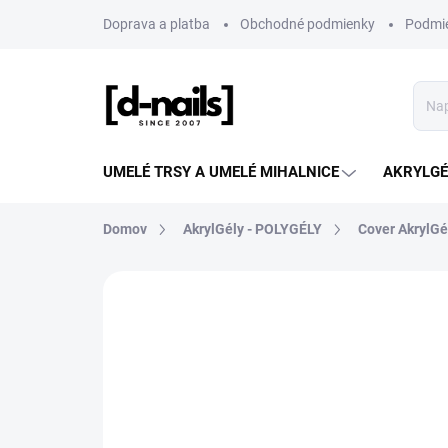
Prejsť
Doprava a platba
Obchodné podmienky
Podmie
na
obsah
UMELÉ TRSY A UMELÉ MIHALNICE
AKRYLGÉL
Domov
AkrylGély - POLYGÉLY
Cover AkrylGé
ZNAČKA:
D-NAILS
NOVINKA