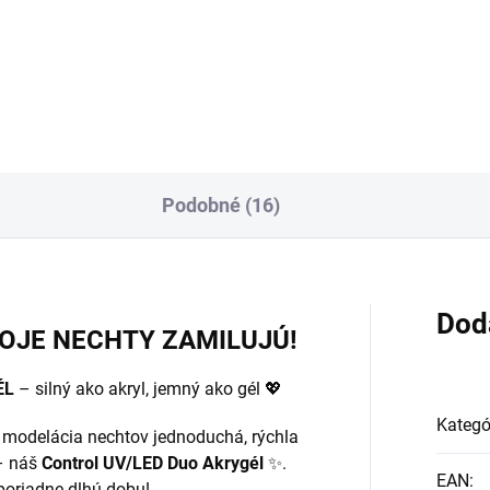
Ysystem je inovatívny hybrid
Rose - 60g - POLYsystem je
ových a akrylových systémov
inovatívny hybrid gélových a
inujúci najlepšie vlastnosti
akrylových systémov kombinu
ch systémov v jednom
najlepšie vlastnosti oboch
ukte. Pevnosť akrylu a...
systémov v jednom produkte..
Podobné (16)
Dod
TVOJE NECHTY ZAMILUJÚ!
ÉL
– silný ako akryl, jemný ako gél 💖
Kategó
 modelácia nechtov jednoduchá, rýchla
 náš
Control UV/LED Duo Akrygél
✨.
EAN
:
 poriadne dlhú dobu!