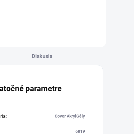
POLYsystem je inovatívny hybrid
gélových a akrylových systémov
júci
kombinujúci najlepšie vlastnosti
oboch systémov v jednom
..
produkte. Pevnosť akrylu a...
Diskusia
atočné parametre
ria
:
Cover AkrylGély
6819