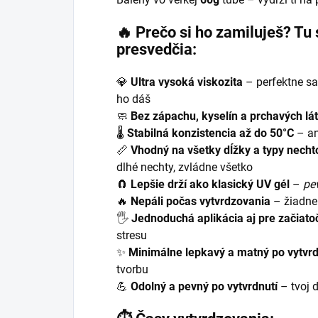
🔥
Prečo si ho zamiluješ? Tu 
presvedčia:
💎
Ultra vysoká viskozita
– perfektne sa 
ho dáš
🧼
Bez zápachu, kyselín a prchavých lá
🌡️
Stabilná konzistencia až do 50°C
– an
📏
Vhodný na všetky dĺžky a typy necht
dlhé nechty, zvládne všetko
🧲
Lepšie drží ako klasický UV gél
–
pev
🔥
Nepáli počas vytvrdzovania
– žiadne
🖐️
Jednoduchá aplikácia aj pre začiato
stresu
✨
Minimálne lepkavý a matný po vytvrd
tvorbu
💪
Odolný a pevný po vytvrdnutí
– tvoj d