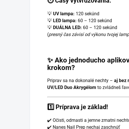
⏱️ Časy vytvrdzovania:
💡
UV lampa:
120 sekúnd
💡
LED lampa:
60 – 120 sekúnd
💡
DUÁLNA LED:
60 – 120 sekúnd
(
presný čas závisí od výkonu tvojej lam
✨ Ako jednoducho aplikov
krokom?
Priprav sa na dokonalé nechty –
aj bez 
UV/LED Duo Akrygélom
to zvládneš ľav
1️⃣
Príprava je základ!
✔️ Očisti, odmasti a jemne zmatni necht
✔️ Nanes Nail Prep nechaj zaschnúť