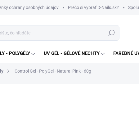
nky ochrany osobných údajov
Prečo si vybrať D-Nails.sk?
Spolu
Hľadať
Y - POLYGÉLY
UV GÉL - GÉLOVÉ NECHTY
FAREBNÉ UV
ly
Control Gel - PolyGel - Natural Pink - 60g
€27,90
€25,90
Jednotková
SKLADOM
cena:
MOŽNOSTI DORUČENIA