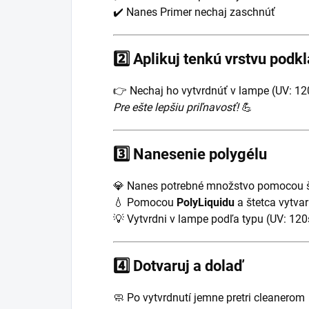
✔️ Nanes Primer nechaj zaschnúť
2️⃣
Aplikuj tenkú vrstvu podk
👉 Nechaj ho vytvrdnúť v lampe (UV: 1
Pre ešte lepšiu priľnavosť!
💪
3️⃣
Nanesenie polygélu
💎 Nanes potrebné množstvo pomocou 
💧 Pomocou
PolyLiquidu
a štetca vytvar
💡 Vytvrdni v lampe podľa typu (UV: 12
4️⃣
Dotvaruj a dolaď
🧼 Po vytvrdnutí jemne pretri cleanerom