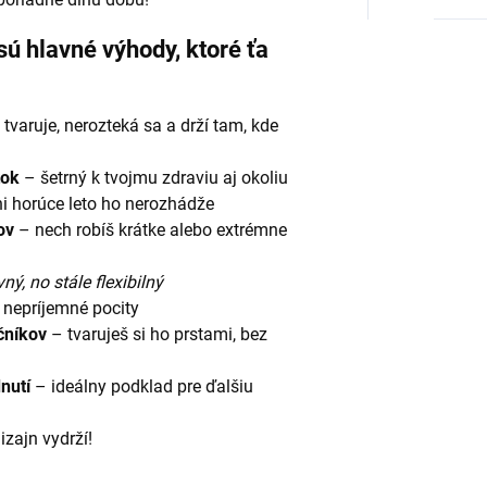
sú hlavné výhody, ktoré ťa
tvaruje, nerozteká sa a drží tam, kde
tok
– šetrný k tvojmu zdraviu aj okoliu
i horúce leto ho nerozhádže
ov
– nech robíš krátke alebo extrémne
ný, no stále flexibilný
 nepríjemné pocity
čníkov
– tvaruješ si ho prstami, bez
nutí
– ideálny podklad pre ďalšiu
izajn vydrží!