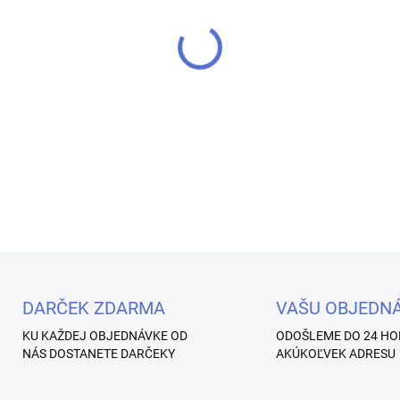
−
+
💅 Natural Pink - Control Gél
a akrylových systémov kombi
jednom produkte. Pevnosť akry
DETAILNÉ INFORMÁCIE
Uložiť
DARČEK ZDARMA
VAŠU OBJEDN
KU KAŽDEJ OBJEDNÁVKE OD
ODOŠLEME DO 24 HO
NÁS DOSTANETE DARČEKY
AKÚKOĽVEK ADRESU