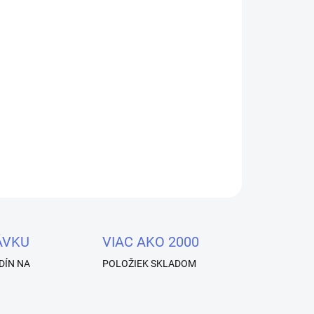
Pridať do košíka
 - 60g - POLYsystem je inovatívny hybrid gélových
nujúci najlepšie vlastnosti oboch systémov v
lu a flexibilitu gélu.
OPÝTAŤ SA
STRÁŽIŤ
ÁVKU
VIAC AKO 2000
DÍN NA
POLOŽIEK SKLADOM