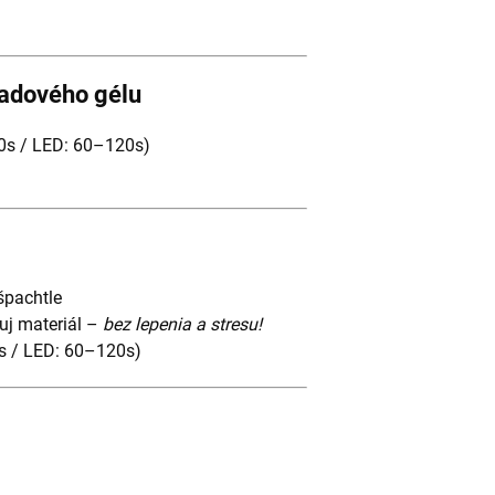
ladového gélu
20s / LED: 60–120s)
špachtle
uj materiál –
bez lepenia a stresu!
0s / LED: 60–120s)