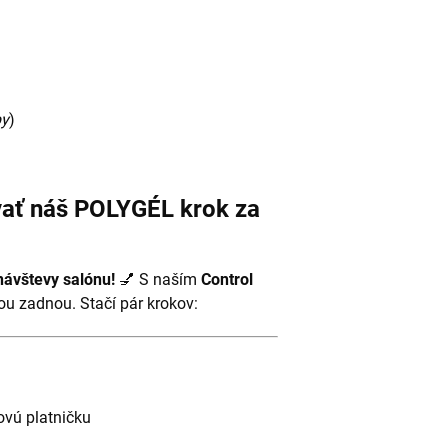
py
)
ať náš POLYGÉL krok za
návštevy salónu!
💅 S naším
Control
ou zadnou. Stačí pár krokov:
ovú platničku