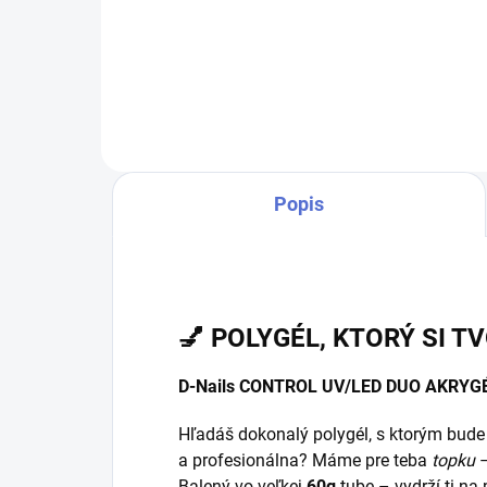
60ml - POLYsystem je inovatívny
POL
hybrid gélových a akrylových
gél
systémov kombinujúci najlepšie
komb
vlastnosti oboch systémov v
obo
jednom produkte....
prod
Popis
💅 POLYGÉL, KTORÝ SI 
D-Nails CONTROL UV/LED DUO AKRYG
Hľadáš dokonalý polygél, s ktorým bude
a profesionálna? Máme pre teba
topku
–
Balený vo veľkej
60g
tube – vydrží ti na