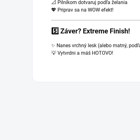
📐 Pilníkom dotvaruj podľa želania
💖 Priprav sa na WOW efekt!
5️⃣
Záver? Extreme Finish!
✨ Nanes vrchný lesk (alebo matný, podľa
💡 Vytvrdni a máš HOTOVO!