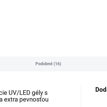
Detail
Detai
 Free - No Fill - Perfektný pre
Hema Free - No Fill - Perfektn
fesionálov aj amatérov!
profesionálov aj amatérov!
lovací gél novej generácie
Modelovací gél novej generác
-nails.sk. Je jednoducho
od d-nails.sk. Je jednoducho
kajúci. Tento gél ponúka
vynikajúci. Tento gél ponúka
onalú medovú...
dokonalú medovú...
Podobné (16)
Dod
ie UV/LED gély s
a extra pevnosťou