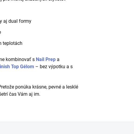
y aj dual formy
e
h teplotách
me kombinovať s
Nail Prep
a
inish Top Gélom
– bez výpotku a s
retože ponúka krásne, pevné a lesklé
etrí čas Vám aj im.