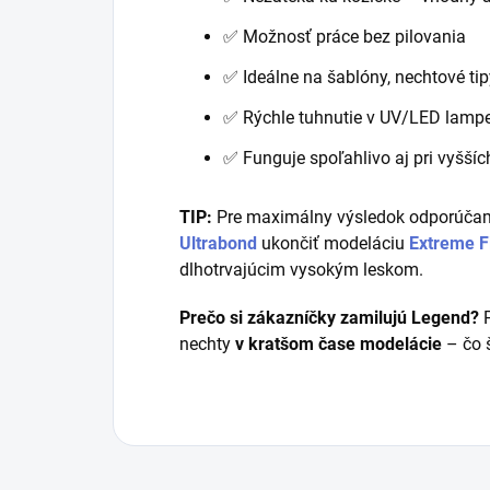
✅ Možnosť práce bez pilovania
✅ Ideálne na šablóny, nechtové tip
✅ Rýchle tuhnutie v UV/LED lamp
✅ Funguje spoľahlivo aj pri vyššíc
TIP:
Pre maximálny výsledok odporúča
Ultrabond
ukončiť modeláciu
Extreme F
dlhotrvajúcim vysokým leskom.
Prečo si zákazníčky zamilujú Legend?
P
nechty
v kratšom čase modelácie
– čo š