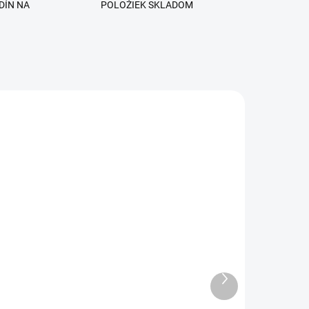
DÍN NA
POLOŽIEK SKLADOM
ADOM
SKLADOM
Enigma - The Legend
l
Modelovací UV/LED Gél
Ďalší
produkt
€11,90
od