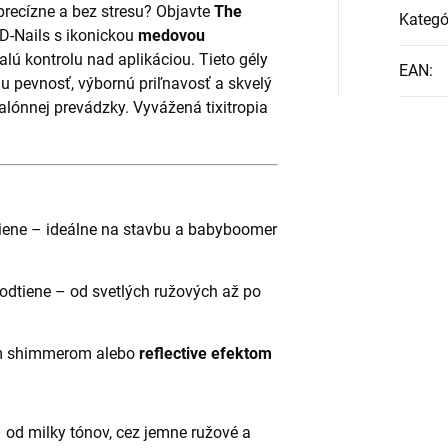
 precízne a bez stresu? Objavte
The
Kategó
D-Nails s ikonickou
medovou
lú kontrolu nad aplikáciou. Tieto gély
EAN
:
u pevnosť, výbornú priľnavosť a skvelý
lónnej prevádzky. Vyvážená tixitropia
tiene – ideálne na stavbu a babyboomer
 odtiene – od svetlých ružových až po
ným shimmerom alebo
reflective efektom
 od milky tónov, cez jemne ružové a