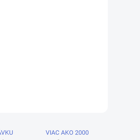
Pridať do košíka
tný pre
profesionálov
aj
amatérov
!
Modelovací
ls.sk
. Je jednoducho vynikajúci. Tento gél
nzistenciu
, ktorá sa ľahko nanáša, modeluje a
OPÝTAŤ SA
STRÁŽIŤ
ÁVKU
VIAC AKO 2000