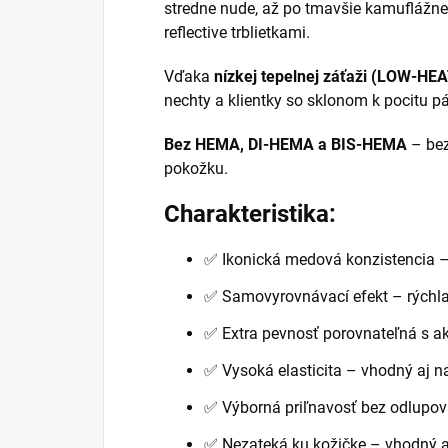
stredne nude, až po tmavšie kamuflážn
reflective trblietkami.
Vďaka
nízkej tepelnej záťaži (LOW-HEA
nechty a klientky so sklonom k pocitu pá
Bez HEMA, DI-HEMA a BIS-HEMA
– bez
pokožku.
Charakteristika:
✅ Ikonická medová konzistencia – 
✅ Samovyrovnávací efekt – rýchla
✅ Extra pevnosť porovnateľná s a
✅ Vysoká elasticita – vhodný aj n
✅ Výborná priľnavosť bez odlupov
✅ Nezateká ku kožičke – vhodný aj