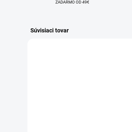
ZADARMO OD 49€
Súvisiaci tovar
SKLADOM
Beast - The Legend
Tit
Modelovací UV/LED Gél
Mo
€11,90
od
od