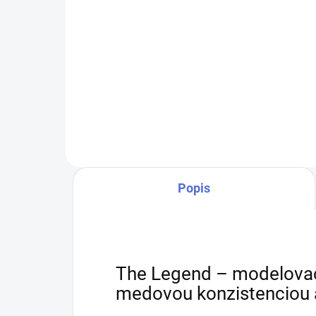
Detail
Hema Free - No Fill - Perfektný pre
Hema
profesionálov aj amatérov!
pro
Modelovací gél novej generácie
Mode
od d-nails.sk. Je jednoducho
od d
vynikajúci. Tento gél ponúka
vyni
dokonalú medovú...
dok
Popis
The Legend – modelovac
medovou konzistenciou 