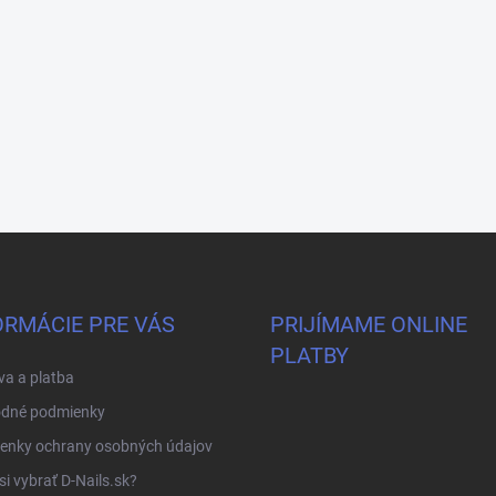
ORMÁCIE PRE VÁS
PRIJÍMAME ONLINE
PLATBY
a a platba
dné podmienky
enky ochrany osobných údajov
si vybrať D-Nails.sk?