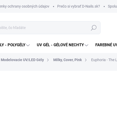
nky ochrany osobných údajov
Prečo si vybrať D-Nails.sk?
Spolu
Hľadať
Y - POLYGÉLY
UV GÉL - GÉLOVÉ NECHTY
FAREBNÉ UV
 Modelovacie UV/LED Gély
Milky, Cover, Pink
Euphoria - The
od €13,90
od
€
Jednotková
ZVOĽTE VARIANT
cena:
VARIANT