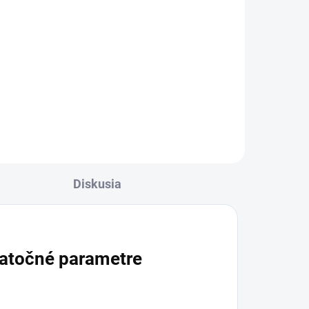
l
Detail
ý pre
Hema Free - No Fill - Perfektný pre
profesionálov aj amatérov!
ie
Modelovací gél novej generácie
od d-nails.sk. Je jednoducho
vynikajúci. Tento gél ponúka
dokonalú medovú...
Diskusia
atočné parametre