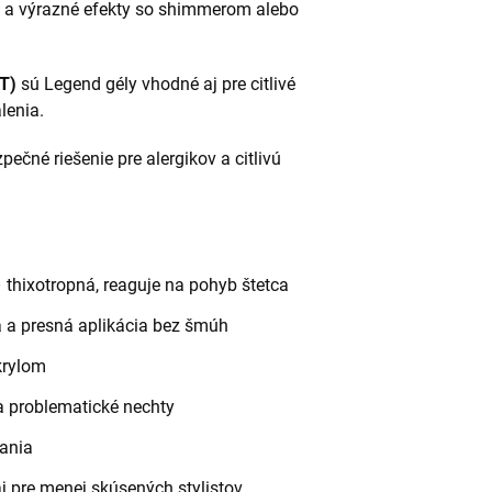
e a výrazné efekty so shimmerom alebo
T)
sú Legend gély vhodné aj pre citlivé
lenia.
pečné riešenie pre alergikov a citlivú
thixotropná, reaguje na pohyb štetca
 a presná aplikácia bez šmúh
krylom
a problematické nechty
ania
 pre menej skúsených stylistov