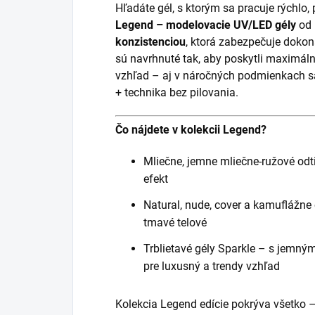
Hľadáte gél, s ktorým sa pracuje rýchlo,
Legend – modelovacie UV/LED gély
od 
konzistenciou
, ktorá zabezpečuje dokona
sú navrhnuté tak, aby poskytli maximáln
vzhľad – aj v náročných podmienkach sa
+ technika bez pilovania.
Čo nájdete v kolekcii Legend?
Mliečne, jemne mliečne-ružové od
efekt
Natural, nude, cover a kamuflážne
tmavé telové
Trblietavé gély Sparkle – s jem
pre luxusný a trendy vzhľad
Kolekcia Legend edície pokrýva všetko –