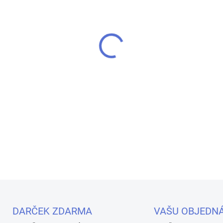
MOŽNOSTI DORUČENIA
−
+
Hema Free
- No Fill - Perfek
gél
novej generácie od
d-nai
ponúka dokonalú
medovú ko
gél
nezateká
ku kožičke.
DETAILNÉ INFORMÁCIE
Uložiť
DARČEK ZDARMA
VAŠU OBJEDN