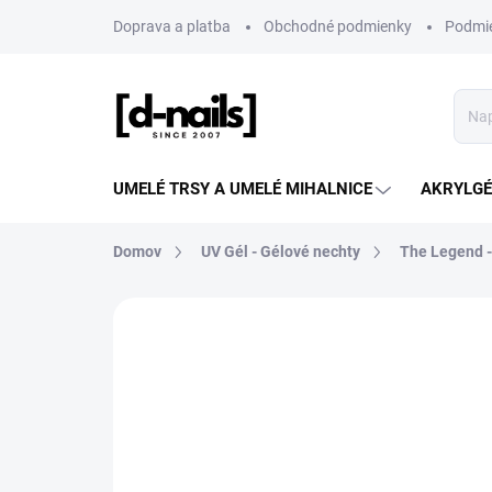
Prejsť
Doprava a platba
Obchodné podmienky
Podmie
na
obsah
UMELÉ TRSY A UMELÉ MIHALNICE
AKRYLGÉL
Domov
UV Gél - Gélové nechty
The Legend -
ZNAČKA:
D-NAILS