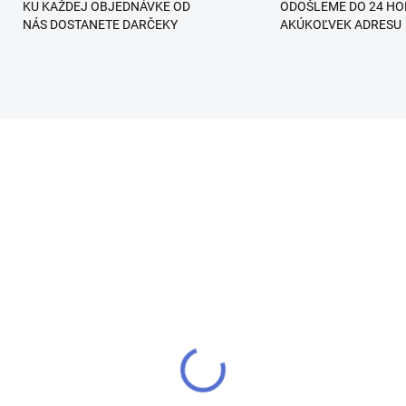
KU KAŽDEJ OBJEDNÁVKE OD
ODOŠLEME DO 24 HO
NÁS DOSTANETE DARČEKY
AKÚKOĽVEK ADRESU
SKLADOM
SKL
an - The Legend
Icon - The Legend
delovací UV/LED Gél
Modelovací UV/LED Gé
€11,90
€11,90
od