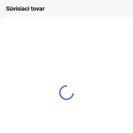
Súvisiaci tovar
NOVINKA
NOVINKA
SKLADOM
SKLADOM
Control Gel - PolyGel -
Control Gel - PolyGel -
Milky Pink - 60g
Nude - 60g
€27,90
€27,90
Do košíka
Do košíka
Milky Pink - Control Gél - 60g -
Nude - Control Gél - 60g -
POLYsystem je inovatívny hybrid
POLYsystem je inovatívny hybrid
gélových a akrylových systémov
gélových a akrylových systémov