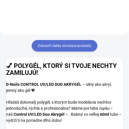
kombinujúci najlepšie vlastnosti
kombinujúci najlepšie vlastnosti
oboch systémov v jednom
oboch systémov v jednom
produkte. Pevnosť akrylu...
produkte. Pevnosť akrylu a...
Zobraziť všetky súvisiace produkty
💅 POLYGÉL, KTORÝ SI TVOJE NECHTY
ZAMILUJÚ!
D-Nails CONTROL UV/LED DUO AKRYGÉL
– silný ako akryl,
jemný ako gél 💖
Hľadáš dokonalý polygél, s ktorým bude modelácia nechtov
jednoduchá, rýchla a profesionálna? Máme pre teba
topku
–
náš
Control UV/LED Duo Akrygél
✨. Balený vo veľkej
60ml
tube –
vydrží ti na poriadne dlhú dobu!