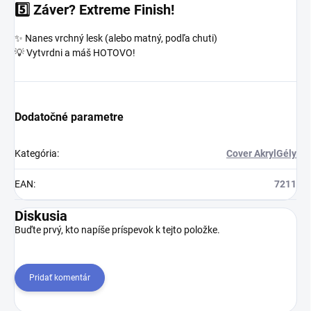
5️⃣
Záver? Extreme Finish!
✨ Nanes vrchný lesk (alebo matný, podľa chuti)
💡 Vytvrdni a máš HOTOVO!
Dodatočné parametre
Kategória
:
Cover AkrylGély
EAN
:
7211
Diskusia
Buďte prvý, kto napíše príspevok k tejto položke.
Pridať komentár