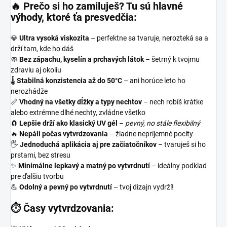
🔥
Prečo si ho zamiluješ? Tu sú hlavné
výhody, ktoré ťa presvedčia:
💎
Ultra vysoká viskozita
– perfektne sa tvaruje, nerozteká sa a
drží tam, kde ho dáš
🧼
Bez zápachu, kyselín a prchavých látok
– šetrný k tvojmu
zdraviu aj okoliu
🌡️
Stabilná konzistencia až do 50°C
– ani horúce leto ho
nerozhádže
📏
Vhodný na všetky dĺžky a typy nechtov
– nech robíš krátke
alebo extrémne dlhé nechty, zvládne všetko
🧲
Lepšie drží ako klasický UV gél
–
pevný, no stále flexibilný
🔥
Nepáli počas vytvrdzovania
– žiadne nepríjemné pocity
🖐️
Jednoduchá aplikácia aj pre začiatočníkov
– tvaruješ si ho
prstami, bez stresu
✨
Minimálne lepkavý a matný po vytvrdnutí
– ideálny podklad
pre ďalšiu tvorbu
💪
Odolný a pevný po vytvrdnutí
– tvoj dizajn vydrží!
⏱️ Časy vytvrdzovania: