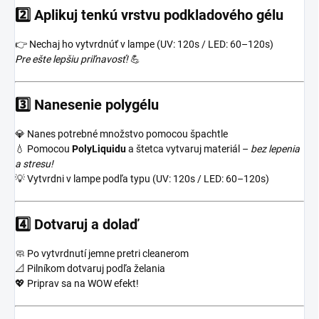
2️⃣
Aplikuj tenkú vrstvu podkladového gélu
👉 Nechaj ho vytvrdnúť v lampe (UV: 120s / LED: 60–120s)
Pre ešte lepšiu priľnavosť!
💪
3️⃣
Nanesenie polygélu
💎 Nanes potrebné množstvo pomocou špachtle
💧 Pomocou
PolyLiquidu
a štetca vytvaruj materiál –
bez lepenia
a stresu!
💡 Vytvrdni v lampe podľa typu (UV: 120s / LED: 60–120s)
4️⃣
Dotvaruj a dolaď
🧼 Po vytvrdnutí jemne pretri cleanerom
📐 Pilníkom dotvaruj podľa želania
💖 Priprav sa na WOW efekt!