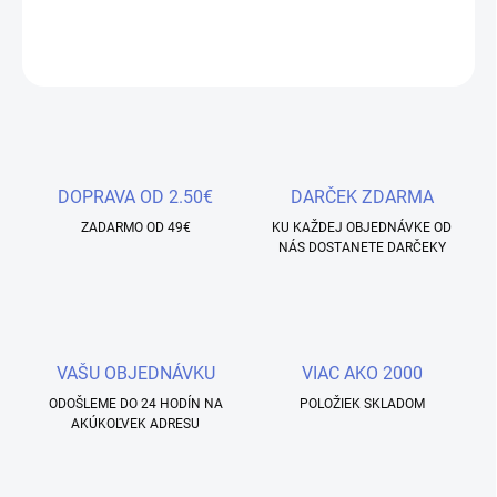
DETAILNÉ INFORMÁCIE
OPÝTAŤ SA
STRÁŽIŤ
Uložiť
DOPRAVA OD 2.50€
DARČEK ZDARMA
ZADARMO OD 49€
KU KAŽDEJ OBJEDNÁVKE OD
NÁS DOSTANETE DARČEKY
VAŠU OBJEDNÁVKU
VIAC AKO 2000
ODOŠLEME DO 24 HODÍN NA
POLOŽIEK SKLADOM
AKÚKOĽVEK ADRESU