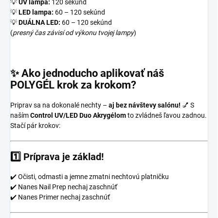
💡
UV lampa:
120 sekúnd
💡
LED lampa:
60 – 120 sekúnd
💡
DUÁLNA LED:
60 – 120 sekúnd
(
presný čas závisí od výkonu tvojej lampy
)
✨ Ako jednoducho aplikovať náš
POLYGÉL krok za krokom?
Priprav sa na dokonalé nechty –
aj bez návštevy salónu!
💅 S
naším
Control UV/LED Duo Akrygélom
to zvládneš ľavou zadnou.
Stačí pár krokov:
1️⃣
Príprava je základ!
✔️ Očisti, odmasti a jemne zmatni nechtovú platničku
✔️ Nanes Nail Prep nechaj zaschnúť
✔️ Nanes Primer nechaj zaschnúť