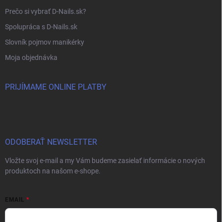
Prečo si vybrať D-Nails.sk?
Spolupráca s D-Nails.sk
Slovník pojmov manikérky
Moja objednávka
PRIJÍMAME ONLINE PLATBY
ODOBERAŤ NEWSLETTER
Vložte svoj e-mail a my Vám budeme zasielať informácie o nových
produktoch na našom e-shope.
EMAIL